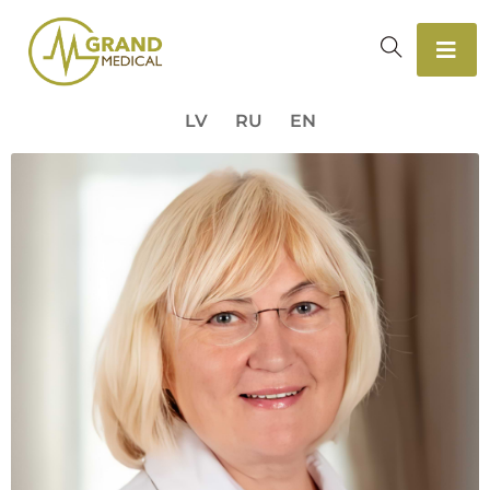
LV
RU
EN