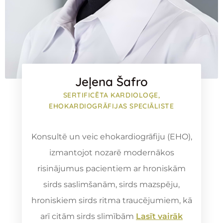
Jeļena Šafro
SERTIFICĒTA KARDIOLOĢE,
EHOKARDIOGRĀFIJAS SPECIĀLISTE
Konsultē un veic ehokardiogrāfiju (EHO),
izmantojot nozarē modernākos
risinājumus pacientiem ar hroniskām
sirds saslimšanām, sirds mazspēju,
hroniskiem sirds ritma traucējumiem, kā
arī citām sirds slimībām
Lasīt vairāk