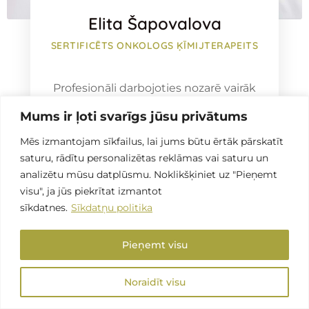
Elita Šapovalova
SERTIFICĒTS ONKOLOGS ĶĪMIJTERAPEITS
Profesionāli darbojoties nozarē vairāk
nekā 50 gadus, Elita sniedz konsultācijas
Mums ir ļoti svarīgs jūsu privātums
pacientiem ar dažādu onkoloģisku
Mēs izmantojam sīkfailus, lai jums būtu ērtāk pārskatīt
patoloģiju. Papildus specializējas
saturu, rādītu personalizētas reklāmas vai saturu un
analizētu mūsu datplūsmu. Noklikšķiniet uz "Pieņemt
punkcijas, dermatoskopijas un
visu", ja jūs piekrītat izmantot
ambulatoras operācijas veikšanā.
Lasīt
sīkdatnes.
Sīkdatņu politika
vairāk
Pieņemt visu
Noraidīt visu