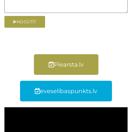
NOSŪTĪT
Piearsta.lv
eveselibaspunkts.lv