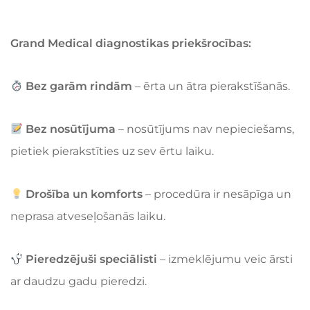
Grand Medical diagnostikas priekšrocības:
Bez garām rindām
– ērta un ātra pierakstīšanās.
Bez nosūtījuma
– nosūtījums nav nepieciešams,
pietiek pierakstīties uz sev ērtu laiku.
Drošība un komforts
– procedūra ir nesāpīga un
neprasa atveseļošanās laiku.
Pieredzējuši speciālisti
– izmeklējumu veic ārsti
ar daudzu gadu pieredzi.