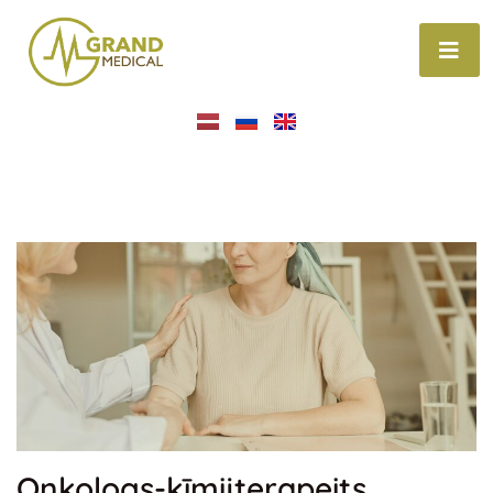
Onkologs-ķīmijterapeits