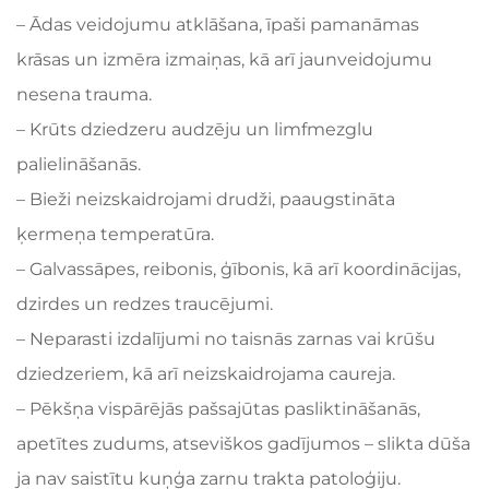
– Ādas veidojumu atklāšana, īpaši pamanāmas
krāsas un izmēra izmaiņas, kā arī jaunveidojumu
nesena trauma.
– Krūts dziedzeru audzēju un limfmezglu
palielināšanās.
– Bieži neizskaidrojami drudži, paaugstināta
ķermeņa temperatūra.
– Galvassāpes, reibonis, ģībonis, kā arī koordinācijas,
dzirdes un redzes traucējumi.
– Neparasti izdalījumi no taisnās zarnas vai krūšu
dziedzeriem, kā arī neizskaidrojama caureja.
– Pēkšņa vispārējās pašsajūtas pasliktināšanās,
apetītes zudums, atseviškos gadījumos – slikta dūša
ja nav saistītu kuņģa zarnu trakta patoloģiju.