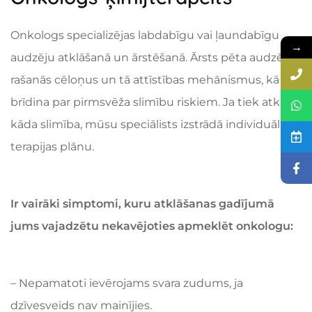
Onkologs specializējas labdabīgu vai ļaundabīgu
→
audzēju atklāšanā un ārstēšanā. Ārsts pēta audzēja
rašanās cēloņus un tā attīstības mehānismus, kā arī
brīdina par pirmsvēža slimību riskiem. Ja tiek atklāta
kāda slimība, mūsu speciālists izstrādā individuālu
terapijas plānu.
Ir vairāki simptomi, kuru atklāšanas gadījumā
jums vajadzētu nekavējoties apmeklēt onkologu:
– Nepamatoti ievērojams svara zudums, ja
dzīvesveids nav mainījies.