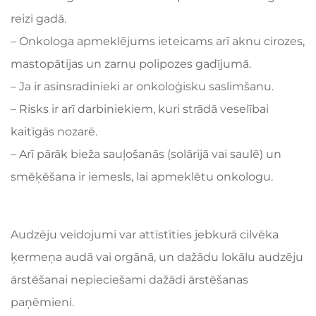
reizi gadā.
– Onkologa apmeklējums ieteicams arī aknu cirozes,
mastopātijas un zarnu polipozes gadījumā.
– Ja ir asinsradinieki ar onkoloģisku saslimšanu.
– Risks ir arī darbiniekiem, kuri strādā veselībai
kaitīgās nozarē.
– Arī pārāk bieža sauļošanās (solārijā vai saulē) un
smēķēšana ir iemesls, lai apmeklētu onkologu.
Audzēju veidojumi var attīstīties jebkurā cilvēka
ķermeņa audā vai orgānā, un dažādu lokālu audzēju
ārstēšanai nepieciešami dažādi ārstēšanas
paņēmieni.