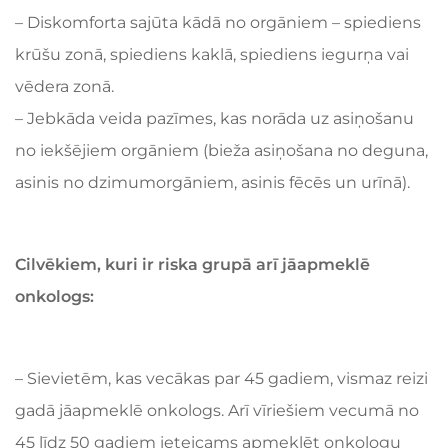
– Diskomforta sajūta kādā no orgāniem – spiediens
krūšu zonā, spiediens kaklā, spiediens iegurņa vai
vēdera zonā.
– Jebkāda veida pazīmes, kas norāda uz asiņošanu
no iekšējiem orgāniem (bieža asiņošana no deguna,
asinis no dzimumorgāniem, asinis fēcēs un urīnā).
Cilvēkiem, kuri ir riska grupā arī jāapmeklē
onkologs:
– Sievietēm, kas vecākas par 45 gadiem, vismaz reizi
gadā jāapmeklē onkologs. Arī vīriešiem vecumā no
45 līdz 50 gadiem ieteicams apmeklēt onkologu