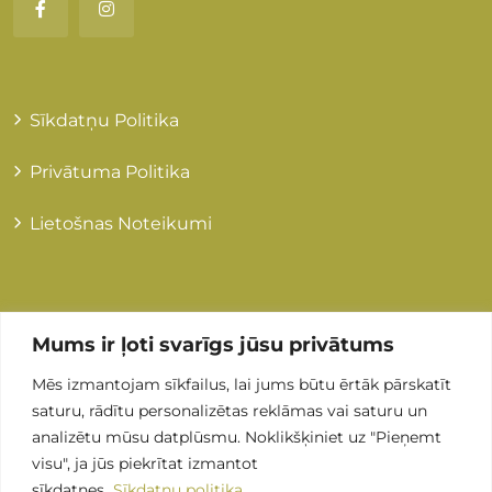
Sīkdatņu Politika
Privātuma Politika
Lietošnas Noteikumi
Kontakti
Mums ir ļoti svarīgs jūsu privātums
Mēs izmantojam sīkfailus, lai jums būtu ērtāk pārskatīt
+371 255 89 505
saturu, rādītu personalizētas reklāmas vai saturu un
analizētu mūsu datplūsmu. Noklikšķiniet uz "Pieņemt
Info@grandmedical.lv
visu", ja jūs piekrītat izmantot
sīkdatnes.
Sīkdatņu politika