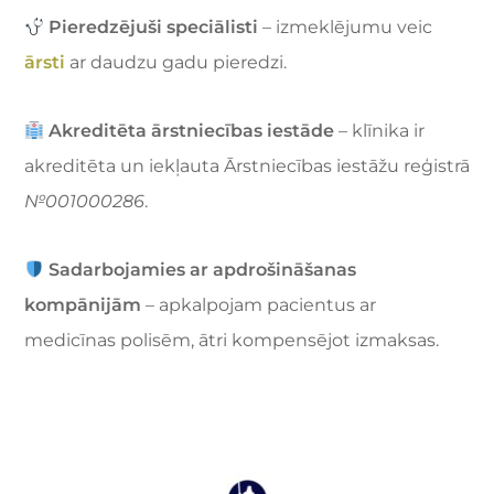
Pieredzējuši speciālisti
– izmeklējumu veic
ārsti
ar daudzu gadu pieredzi.
Akreditēta ārstniecības iestāde
– klīnika ir
akreditēta un iekļauta Ārstniecības iestāžu reģistrā
№001000286
.
Sadarbojamies ar apdrošināšanas
kompānijām
– apkalpojam pacientus ar
medicīnas polisēm, ātri kompensējot izmaksas.