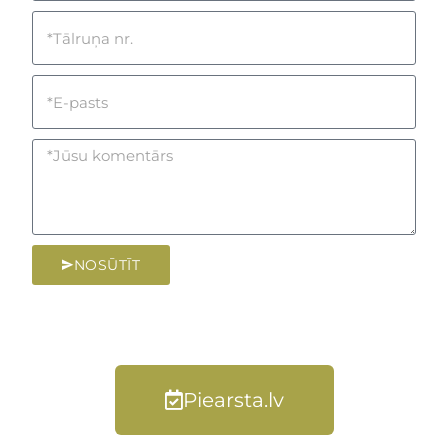
NOSŪTĪT
Piearsta.lv