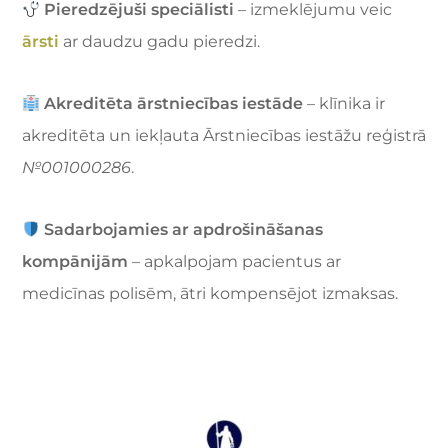
Pieredzējuši speciālisti
– izmeklējumu veic
ārsti
ar daudzu gadu pieredzi.
Akreditēta ārstniecības iestāde
– klīnika ir
akreditēta un iekļauta Ārstniecības iestāžu reģistrā
№001000286
.
Sadarbojamies ar apdrošināšanas
kompānijām
– apkalpojam pacientus ar
medicīnas polisēm, ātri kompensējot izmaksas.