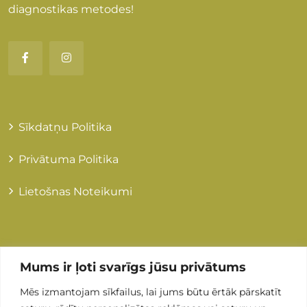
diagnostikas metodes!
Sīkdatņu Politika
Privātuma Politika
Lietošnas Noteikumi
Kontakti
Mums ir ļoti svarīgs jūsu privātums
Mēs izmantojam sīkfailus, lai jums būtu ērtāk pārskatīt
+371 255 89 505