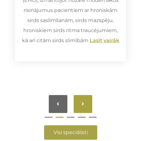
(EHO), izmantojot nozarē modernākos
risinājumus pacientiem ar hroniskām
sirds saslimšanām, sirds mazspēju,
hroniskiem sirds ritma traucējumiem,
kā arī citām sirds slimībām
Lasīt vairāk
Visi speciālisti