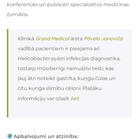
konferencēs un publicēti specializētos medicīnas
žurnālos.
Grand Medical
Pāvela Janoviča
Klīnikā
ārsta
vadībā pacientiem ir pieejama arī
Helicobacter pylori
infekcijas diagnostika,
tostarp mūsdienīgi neinvazīvi testi, kas
ļauj ātri noteikt gastrīta, kuņģa čūlas un
citu kuņģa slimību cēloni. Plašāku
šeit.
informāciju var izlasīt
Apbalvojumi un atzinība: