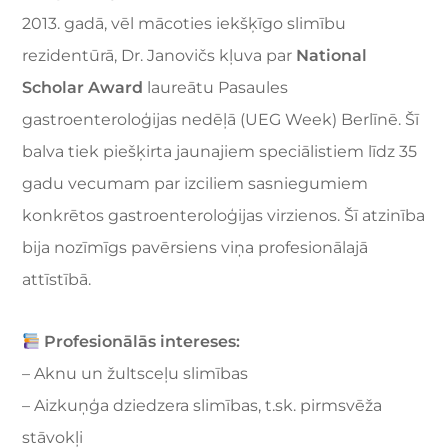
2013. gadā, vēl mācoties iekšķīgo slimību
rezidentūrā, Dr. Janovičs kļuva par
National
Scholar Award
laureātu Pasaules
gastroenteroloģijas nedēļā (UEG Week) Berlīnē. Šī
balva tiek piešķirta jaunajiem speciālistiem līdz 35
gadu vecumam par izciliem sasniegumiem
konkrētos gastroenteroloģijas virzienos. Šī atzinība
bija nozīmīgs pavērsiens viņa profesionālajā
attīstībā.
Profesionālās intereses:
– Aknu un žultsceļu slimības
– Aizkuņģa dziedzera slimības, t.sk. pirmsvēža
stāvokļi