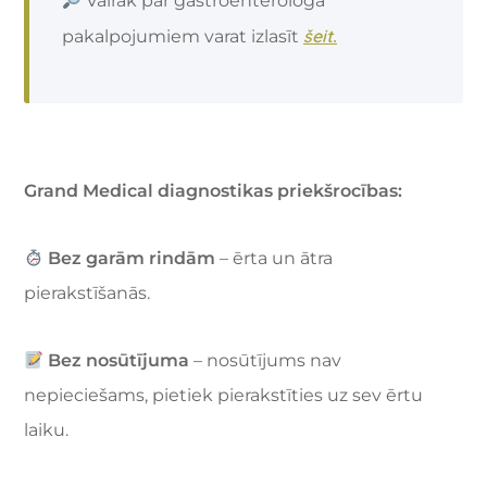
Vairāk par gastroenterologa
šeit.
pakalpojumiem varat izlasīt
Grand Medical diagnostikas priekšrocības:
Bez garām rindām
– ērta un ātra
pierakstīšanās.
Bez nosūtījuma
– nosūtījums nav
nepieciešams, pietiek pierakstīties uz sev ērtu
laiku.