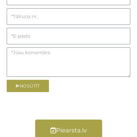
NOSŪTĪT
Piearsta.lv