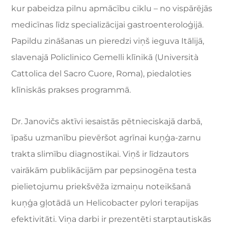
kur pabeidza pilnu apmācību ciklu – no vispārējās
medicīnas līdz specializācijai gastroenteroloģijā.
Papildu zināšanas un pieredzi viņš ieguva Itālijā,
slavenajā Policlinico Gemelli klīnikā (Università
Cattolica del Sacro Cuore, Roma), piedaloties
klīniskās prakses programmā.
Dr. Janovičs aktīvi iesaistās pētnieciskajā darbā,
īpašu uzmanību pievēršot agrīnai kuņģa-zarnu
trakta slimību diagnostikai. Viņš ir līdzautors
vairākām publikācijām par pepsinogēna testa
pielietojumu priekšvēža izmaiņu noteikšanā
kuņģa gļotādā un Helicobacter pylori terapijas
efektivitāti. Viņa darbi ir prezentēti starptautiskās