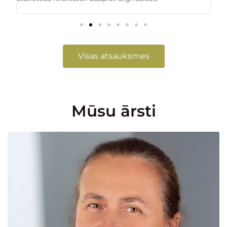
ies
Visas atsauksmes
Mūsu ārsti