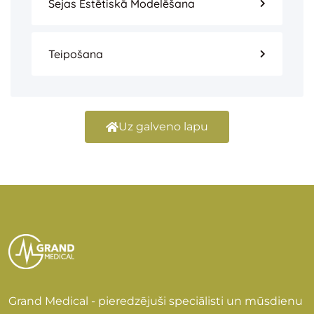
Sejas Estētiskā Modelēšana
Teipošana
Uz galveno lapu
Grand Medical - pieredzējuši speciālisti un mūsdienu