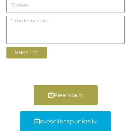
NOSŪTĪT
Piearsta.lv
eveselibaspunkts.lv