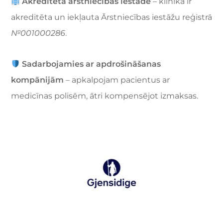
Akreditēta ārstniecības iestāde
– klīnika ir
akreditēta un iekļauta Ārstniecības iestāžu reģistrā
№001000286
.
Sadarbojamies ar apdrošināšanas
kompānijām
– apkalpojam pacientus ar
medicīnas polisēm, ātri kompensējot izmaksas.