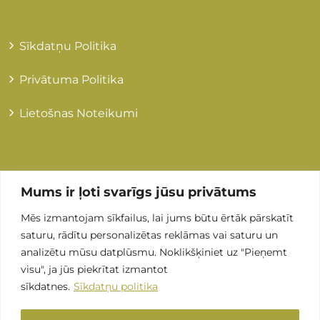
Sīkdatņu Politika
Privātuma Politika
Lietošnas Noteikumi
Kontakti
Mums ir ļoti svarīgs jūsu privātums
Mēs izmantojam sīkfailus, lai jums būtu ērtāk pārskatīt
+371 255 89 505
saturu, rādītu personalizētas reklāmas vai saturu un
analizētu mūsu datplūsmu. Noklikšķiniet uz "Pieņemt
Info@grandmedical.lv
visu", ja jūs piekrītat izmantot
sīkdatnes.
Sīkdatņu politika
Stirnu iela 8, LV-1082, Rīga (ARS Valeo)