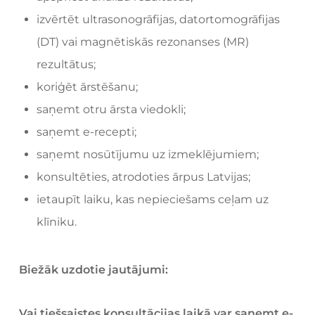
izvērtēt ultrasonogrāfijas, datortomogrāfijas
(DT) vai magnētiskās rezonanses (MR)
rezultātus;
koriģēt ārstēšanu;
saņemt otru ārsta viedokli;
saņemt e-recepti;
saņemt nosūtījumu uz izmeklējumiem;
konsultēties, atrodoties ārpus Latvijas;
ietaupīt laiku, kas nepieciešams ceļam uz
klīniku.
Biežāk uzdotie jautājumi:
Vai tiešsaistes konsultācijas laikā var saņemt e-