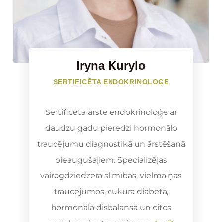
Iryna Kurylo
SERTIFICĒTA ENDOKRINOLOĢE
Sertificēta ārste endokrinoloģe ar
daudzu gadu pieredzi hormonālo
traucējumu diagnostikā un ārstēšanā
pieaugušajiem. Specializējas
vairogdziedzera slimībās, vielmaiņas
traucējumos, cukura diabētā,
hormonālā disbalansā un citos