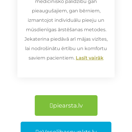
medicīnisko palīdzību gan
pieaugušajiem, gan bērniem,
izmantojot individuālu pieeju un
mūsdienīgas ārstēšanas metodes.
Jekaterina piedāvā arī mājas vizītes,
lai nodrošinātu ērtību un komfortu
saviem pacientiem.
Lasīt vairāk
piearsta.lv
eVeselibaspunkts.lv