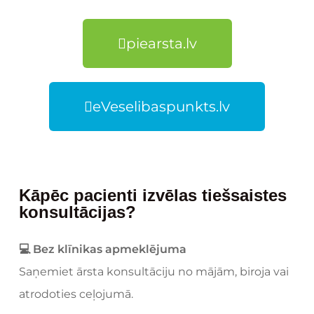
piearsta.lv
eVeselibaspunkts.lv
Kāpēc pacienti izvēlas tiešsaistes
konsultācijas?
💻 Bez klīnikas apmeklējuma
Saņemiet ārsta konsultāciju no mājām, biroja vai
atrodoties ceļojumā.