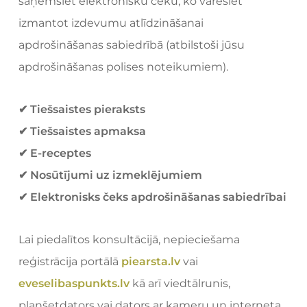
saņemsiet elektronisku čeku, ko varēsiet
izmantot izdevumu atlīdzināšanai
apdrošināšanas sabiedrībā (atbilstoši jūsu
apdrošināšanas polises noteikumiem).
✔ Tiešsaistes pieraksts
✔ Tiešsaistes apmaksa
✔ E-receptes
✔ Nosūtījumi uz izmeklējumiem
✔ Elektronisks čeks apdrošināšanas sabiedrībai
Lai piedalītos konsultācijā, nepieciešama
reģistrācija portālā
piearsta.lv
vai
eveselibaspunkts.lv
kā arī viedtālrunis,
planšetdators vai dators ar kameru un interneta