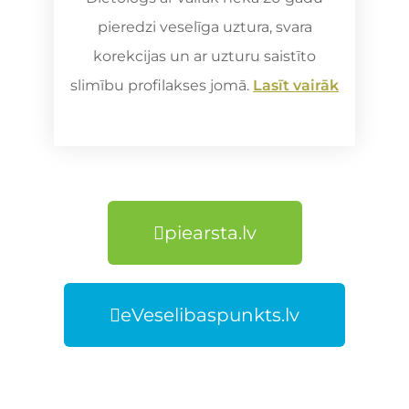
pieredzi veselīga uztura, svara
korekcijas un ar uzturu saistīto
slimību profilakses jomā.
Lasīt vairāk
piearsta.lv
eVeselibaspunkts.lv