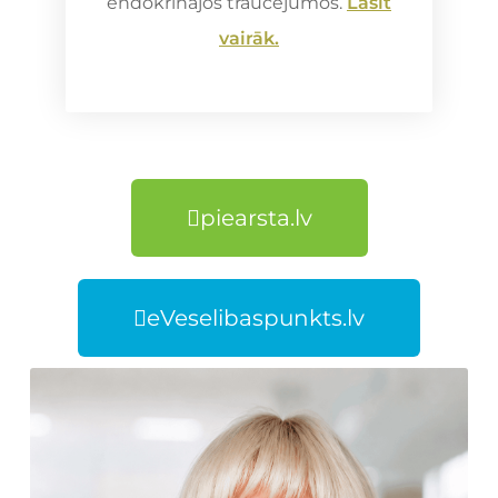
endokrīnajos traucējumos.
Lasīt
vairāk.
piearsta.lv
eVeselibaspunkts.lv