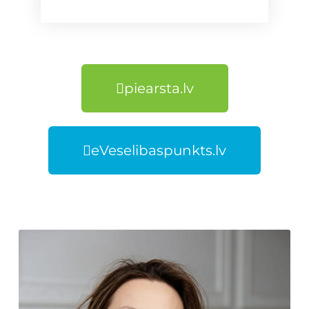
piearsta.lv
eVeselibaspunkts.lv