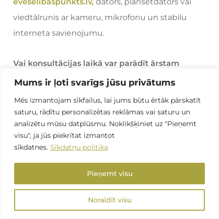
eveselibaspunkts.lv,
dators, planšetdators vai
viedtālrunis ar kameru, mikrofonu un stabilu
interneta savienojumu.
Vai konsultācijas laikā var parādīt ārstam
izmeklējumu rezultātus?
Mums ir ļoti svarīgs jūsu privātums
Mēs izmantojam sīkfailus, lai jums būtu ērtāk pārskatīt
Jā. Pirms konsultācijas vai tās laikā varat nosūtīt
saturu, rādītu personalizētas reklāmas vai saturu un
analizētu mūsu datplūsmu. Noklikšķiniet uz "Pieņemt
vai parādīt ārstam analīžu rezultātus,
visu", ja jūs piekrītat izmantot
ultrasonogrāfijas, datortomogrāfijas (DT),
sīkdatnes.
Sīkdatņu politika
magnētiskās rezonanses (MR) izmeklējumu
rezultātus, izrakstus un citus medicīniskos
Pieņemt visu
dokumentus.
Noraidīt visu
Kad labāk izvēlēties klātienes konsultāciju?