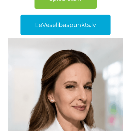
eVeselibaspunkts.lv