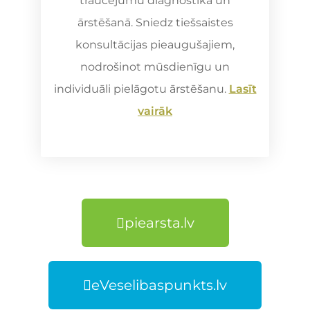
traucējumu diagnostikā un
ārstēšanā. Sniedz tiešsaistes
konsultācijas pieaugušajiem,
nodrošinot mūsdienīgu un
individuāli pielāgotu ārstēšanu.
Lasīt
vairāk
piearsta.lv
eVeselibaspunkts.lv