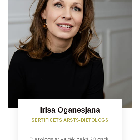
Irisa Oganesjana
SERTIFICĒTS ĀRSTS-DIETOLOGS
Dietologs ar vairāk nekā 20 gadu