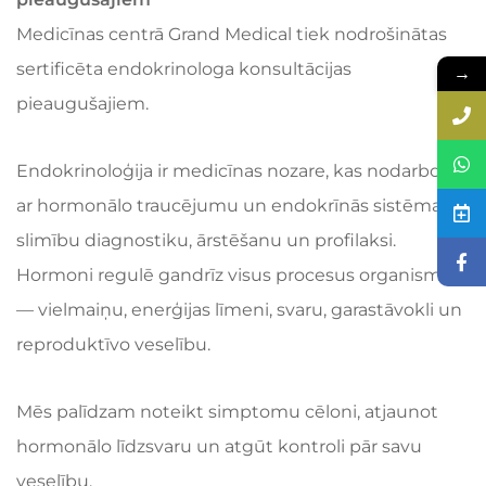
Medicīnas centrā Grand Medical tiek nodrošinātas
sertificēta endokrinologa konsultācijas
→
pieaugušajiem.
Endokrinoloģija ir medicīnas nozare, kas nodarbojas
ar hormonālo traucējumu un endokrīnās sistēmas
slimību diagnostiku, ārstēšanu un profilaksi.
Hormoni regulē gandrīz visus procesus organismā
— vielmaiņu, enerģijas līmeni, svaru, garastāvokli un
reproduktīvo veselību.
Mēs palīdzam noteikt simptomu cēloni, atjaunot
hormonālo līdzsvaru un atgūt kontroli pār savu
veselību.