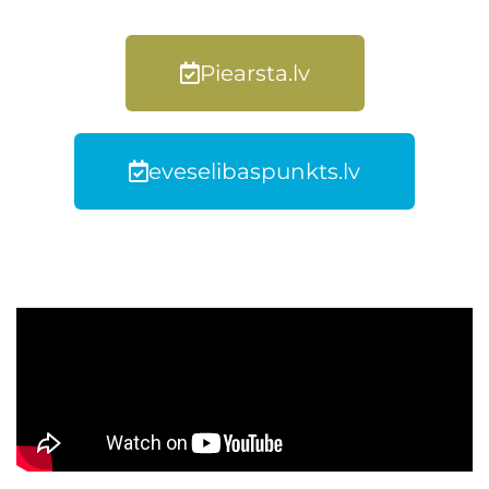
Piearsta.lv
eveselibaspunkts.lv