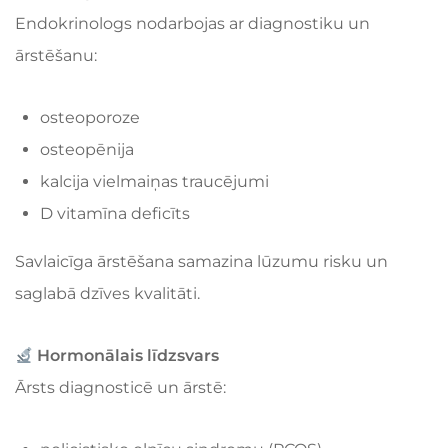
Endokrinologs nodarbojas ar diagnostiku un
ārstēšanu:
osteoporoze
osteopēnija
kalcija vielmaiņas traucējumi
D vitamīna deficīts
Savlaicīga ārstēšana samazina lūzumu risku un
saglabā dzīves kvalitāti.
Hormonālais līdzsvars
Ārsts diagnosticē un ārstē: