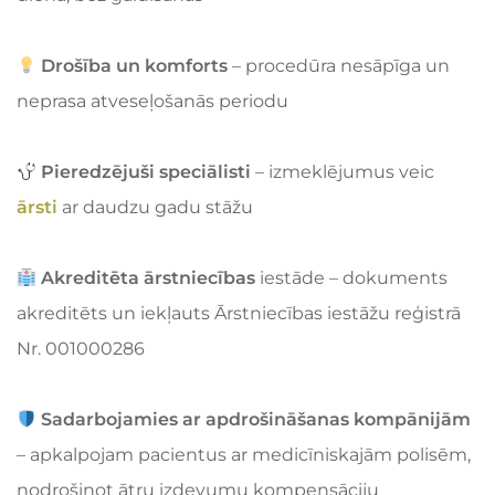
Drošība un komforts
– procedūra nesāpīga un
neprasa atveseļošanās periodu
Pieredzējuši speciālisti
– izmeklējumus veic
ārsti
ar daudzu gadu stāžu
Akreditēta ārstniecības
iestāde – dokuments
akreditēts un iekļauts Ārstniecības iestāžu reģistrā
Nr. 001000286
Sadarbojamies ar apdrošināšanas kompānijām
– apkalpojam pacientus ar medicīniskajām polisēm,
nodrošinot ātru izdevumu kompensāciju