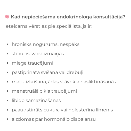
Kad nepieciešama endokrinologa konsultācija?
Ieteicams vērsties pie speciālista, ja ir:
hronisks nogurums, nespēks
straujas svara izmaiņas
miega traucējumi
pastiprināta svīšana vai drebuļi
matu izkrišana, ādas stāvokļa pasliktināšanās
menstruālā cikla traucējumi
libido samazināšanās
paaugstināts cukura vai holesterīna līmenis
aizdomas par hormonālo disbalansu