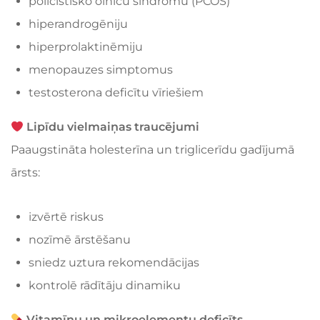
policistisko olnīcu sindromu (PCOS)
hiperandrogēniju
hiperprolaktinēmiju
menopauzes simptomus
testosterona deficītu vīriešiem
Lipīdu vielmaiņas traucējumi
Paaugstināta holesterīna un triglicerīdu gadījumā
ārsts:
izvērtē riskus
nozīmē ārstēšanu
sniedz uztura rekomendācijas
kontrolē rādītāju dinamiku
Vitamīnu un mikroelementu deficīts