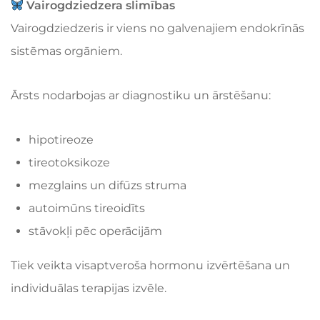
Vairogdziedzera slimības
Vairogdziedzeris ir viens no galvenajiem endokrīnās
sistēmas orgāniem.
Ārsts nodarbojas ar diagnostiku un ārstēšanu:
hipotireoze
tireotoksikoze
mezglains un difūzs struma
autoimūns tireoidīts
stāvokļi pēc operācijām
Tiek veikta visaptveroša hormonu izvērtēšana un
individuālas terapijas izvēle.