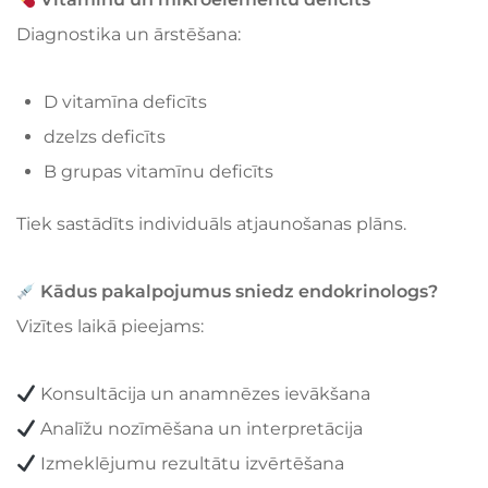
Diagnostika un ārstēšana:
D vitamīna deficīts
dzelzs deficīts
B grupas vitamīnu deficīts
Tiek sastādīts individuāls atjaunošanas plāns.
Kādus pakalpojumus sniedz endokrinologs?
Vizītes laikā pieejams:
Konsultācija un anamnēzes ievākšana
Analīžu nozīmēšana un interpretācija
Izmeklējumu rezultātu izvērtēšana