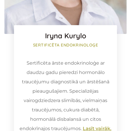
Iryna Kurylo
SERTIFICĒTA ENDOKRINOLOĢE
Sertificēta ārste endokrinoloģe ar
daudzu gadu pieredzi hormonālo
traucējumu diagnostikā un ārstēšanā
pieaugušajiem. Specializējas
vairogdziedzera slimībās, vielmaiņas
traucējumos, cukura diabētā,
hormonālā disbalansā un citos
endokrīnajos traucējumos.
Lasīt vairāk.