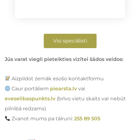
Visi speciālisti
Jūs varat viegli pieteikties vizītei šādos veidos:
Aizpildot zemāk esošo kontaktformu
Caur portāliem
piearsta.lv
vai
eveselibaspunkts.lv
(brīvo vietu skaits var nebūt
pilnībā redzams)
Zvanot mums pa tālruni:
255 89 505