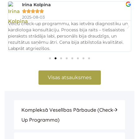
Irina Kolpina





2025-08-03
Veicu check-up programmu, kas ietvēra diagnostiku un
E
kardiologa konsultāciju. Process bija raits – tiešsaistes
ka
pieraksts strādāja labi, personāls bija draudzīgs, un
ķi
rezultātus saņēmu ātri. Cena bija atbilstoša kvalitātei.
iz
Labprāt atgriezīšos.
b
Visas atsauksmes
Kompleksā Veselības Pārbaude (check-
Up Programma)