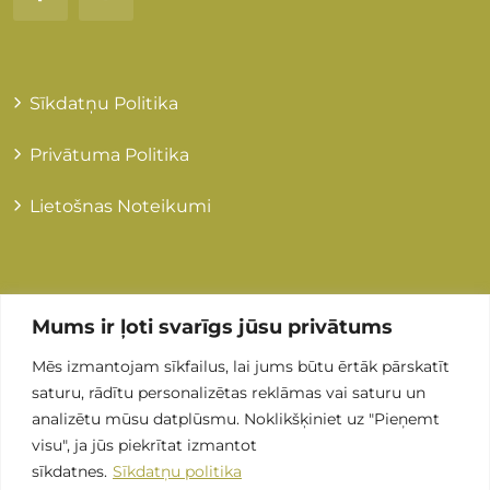
Sīkdatņu Politika
Privātuma Politika
Lietošnas Noteikumi
Kontakti
Mums ir ļoti svarīgs jūsu privātums
Mēs izmantojam sīkfailus, lai jums būtu ērtāk pārskatīt
+371 255 89 505
saturu, rādītu personalizētas reklāmas vai saturu un
analizētu mūsu datplūsmu. Noklikšķiniet uz "Pieņemt
Info@grandmedical.lv
visu", ja jūs piekrītat izmantot
sīkdatnes.
Sīkdatņu politika
Stirnu iela 8, LV-1082, Rīga (ARS Valeo)