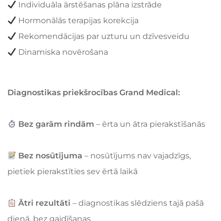
Individuāla ārstēšanas plāna izstrāde
Hormonālās terapijas korekcija
Rekomendācijas par uzturu un dzīvesveidu
Dinamiska novērošana
Diagnostikas priekšrocības Grand Medical:
Bez garām rindām
– ērta un ātra pierakstīšanās
Bez nosūtījuma
– nosūtījums nav vajadzīgs,
pietiek pierakstīties sev ērtā laikā
Ātri rezultāti
– diagnostikas slēdziens tajā pašā
dienā, bez gaidīšanas