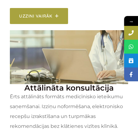
UZZINI VAIRĀK
→
Attālināta konsultācija
Ērts attālināts formāts medicīnisko ieteikumu
saņemšanai. Izziņu noformēšana, elektronisko
recepšu izrakstīšana un turpmākas
rekomendācijas bez klātienes vizītes klīnikā.