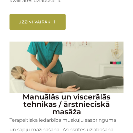
kvalitātes uzlabošana.
UZZINI VAIRĀK
Manuālās un viscerālās
tehnikas / ārstnieciskā
masāža
Terapeitiska iedarbība muskuļu saspringuma
un sāpju mazināšanai. Asinsrites uzlabošana,