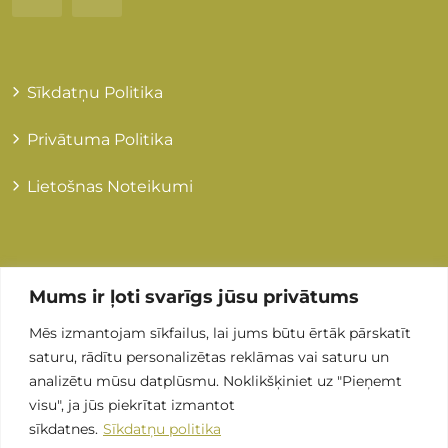
Sīkdatņu Politika
Privātuma Politika
Lietošnas Noteikumi
Kontakti
Mums ir ļoti svarīgs jūsu privātums
Mēs izmantojam sīkfailus, lai jums būtu ērtāk pārskatīt
+371 255 89 505
saturu, rādītu personalizētas reklāmas vai saturu un
analizētu mūsu datplūsmu. Noklikšķiniet uz "Pieņemt
Info@grandmedical.lv
visu", ja jūs piekrītat izmantot
sīkdatnes.
Sīkdatņu politika
Stirnu iela 8, LV-1082, Rīga (ARS Valeo)