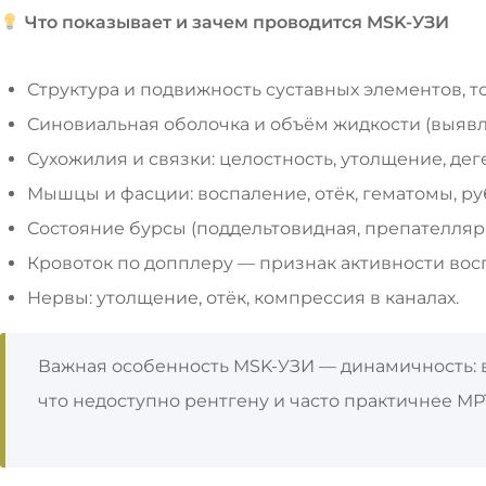
Что показывает и зачем проводится MSK-УЗИ
Структура и подвижность суставных элементов, т
Синовиальная оболочка и объём жидкости (выявл
Сухожилия и связки: целостность, утолщение, де
Мышцы и фасции: воспаление, отёк, гематомы, р
Состояние бурсы (поддельтовидная, препателлярна
Кровоток по допплеру — признак активности вос
Нервы: утолщение, отёк, компрессия в каналах.
Важная особенность MSK-УЗИ — динамичность: 
что недоступно рентгену и часто практичнее МР