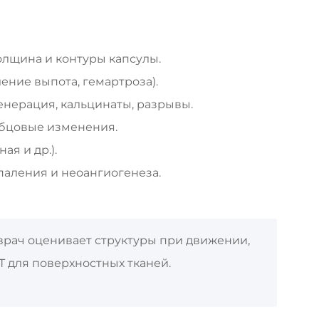
олщина и контуры капсулы.
ение выпота, гемартроза).
генерация, кальцинаты, разрывы.
убцовые изменения.
я и др.).
паления и неоангиогенеза.
врач оценивает структуры при движении,
Т для поверхностных тканей.