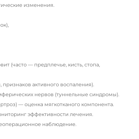
тические изменения.
ок),
ит (часто — предплечье, кисть, стопа,
, признаков активного воспаления).
иферических нервов (туннельные синдромы).
ртроз) — оценка мягкотканого компонента.
ониторинг эффективности лечения.
леоперационное наблюдение.