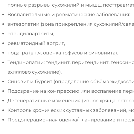
полные разрывы сухожилий и мышц, посттравма
Воспалительные и ревматические заболевания:
энтезопатии (зона прикрепления сухожилий/связ
спондилоартриты,
ревматоидный артрит,
подагра (в т.ч. оценка тофусов и синовиита).
Тендинопатии: тендинит, перитендинит, теносинов
ахиллово сухожилие).
Синовит и бурсит (определение объёма жидкости
Подозрение на компрессию или воспаление пер
Дегенеративные изменения (износ хряща, остеоа
Контроль хронических суставных заболеваний, м
Предоперационная оценка/планирование и пос