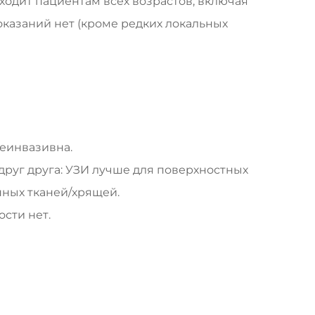
одит пациентам всех возрастов, включая
казаний нет (кроме редких локальных
неинвазивна.
руг друга: УЗИ лучше для поверхностных
нных тканей/хрящей.
ости нет.