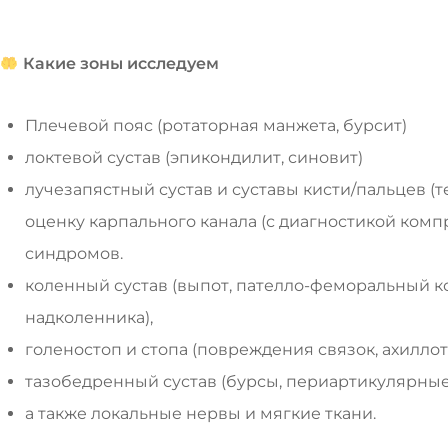
Какие зоны исследуем
Плечевой пояс (ротаторная манжета, бурсит)
локтевой сустав (эпикондилит, синовит)
лучезапястный сустав и суставы кисти/пальцев (т
оценку карпального канала (с диагностикой ком
синдромов.
коленный сустав (выпот, пателло-феморальный к
надколенника),
голеностоп и стопа (повреждения связок, ахилло
тазобедренный сустав (бурсы, периартикулярные
а также локальные нервы и мягкие ткани.