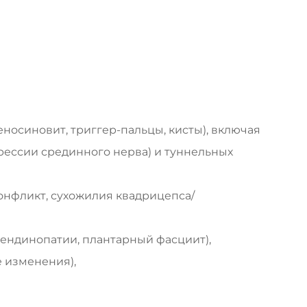
еносиновит, триггер-пальцы, кисты), включая
прессии срединного нерва) и туннельных
онфликт, сухожилия квадрицепса/
тендинопатии, плантарный фасциит),
 изменения),