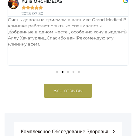
Yulia ORCHIDEJAS





2025-07-30
ке
Очень довольна приемом в клинике Grand Medical.В
О
клинике работают опытные специалисты
с
,собранные в одном месте , особенно хочу выделить
м
Аллу Хачатурянц.Спасибо вам!Рекомендую эту
п
ая
клинику всем.
о
за
о
о
Все отзывы
Комплексное Обследование Здоровья