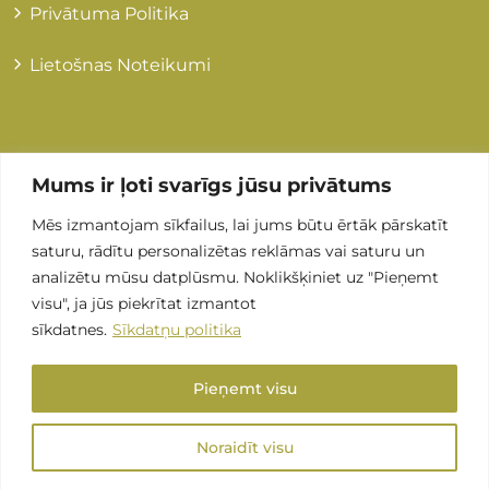
Privātuma Politika
Lietošnas Noteikumi
Kontakti
Mums ir ļoti svarīgs jūsu privātums
Mēs izmantojam sīkfailus, lai jums būtu ērtāk pārskatīt
+371 255 89 505
saturu, rādītu personalizētas reklāmas vai saturu un
analizētu mūsu datplūsmu. Noklikšķiniet uz "Pieņemt
Info@grandmedical.lv
visu", ja jūs piekrītat izmantot
sīkdatnes.
Sīkdatņu politika
Stirnu iela 8, LV-1082, Rīga (ARS Valeo)
Pieņemt visu
Noraidīt visu
SIA “Smart Diagnostic” © 2026