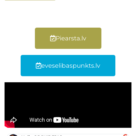
Piearsta.lv
eveselibaspunkts.lv