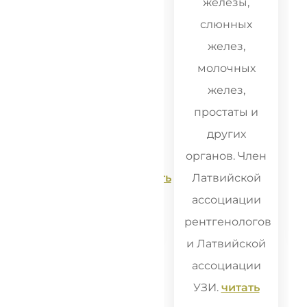
мочевыводящих
железы,
путей,
слюнных
включая
желез,
ТРУЗИ
молочных
предстательной
желез,
и
железы, с
простаты и
детальным
других
ен
анализом
органов. Член
й
результатов..
читать
Латвийской
и
далее
ассоциации
гов
рентгенологов
ой
и Латвийской
и
ассоциации
ь
УЗИ.
читать