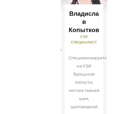
а
Андрис
Владисла
Норко
в
ов
Копытков
УЗИ
СПЕЦИАЛИСТ
УЗИ
Т
СПЕЦИАЛИСТ
Специализируется
руется
на
Специализируется
ультразвуковой
на УЗИ
диагностике
брюшной
органов
полости,
ей
брюшной
мягких тканей
полости,
шеи,
й
почек,
щитовидной