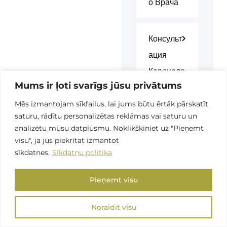
О Врача
Консульт
Ация
Кардиоло
Mums ir ļoti svarīgs jūsu privātums
Га
Mēs izmantojam sīkfailus, lai jums būtu ērtāk pārskatīt
saturu, rādītu personalizētas reklāmas vai saturu un
Консульт
analizētu mūsu datplūsmu. Noklikšķiniet uz "Pieņemt
Ация
visu", ja jūs piekrītat izmantot
sīkdatnes.
Sīkdatņu politika
Невролог
А
Pieņemt visu
Noraidīt visu
Консульт
Ация