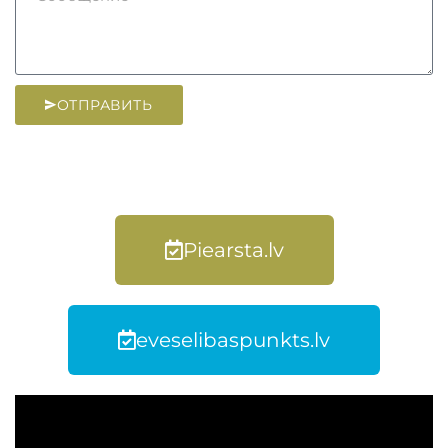
ОТПРАВИТЬ
Piearsta.lv
eveselibaspunkts.lv