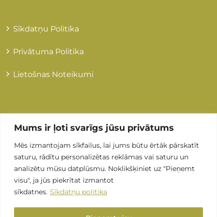
Sīkdatņu Politika
Privātuma Politika
Lietošnas Noteikumi
Kontakti
Mums ir ļoti svarīgs jūsu privātums
Mēs izmantojam sīkfailus, lai jums būtu ērtāk pārskatīt
+371 255 89 505
saturu, rādītu personalizētas reklāmas vai saturu un
analizētu mūsu datplūsmu. Noklikšķiniet uz "Pieņemt
Info@grandmedical.lv
visu", ja jūs piekrītat izmantot
sīkdatnes.
Sīkdatņu politika
Stirnu iela 8, LV-1082, Rīga (ARS Valeo)