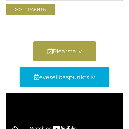
ОТПРАВИТЬ
Piearsta.lv
eveselibaspunkts.lv