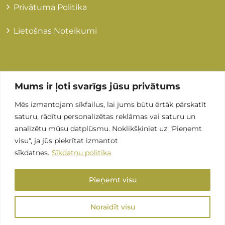
Privātuma Politika
Lietošnas Noteikumi
Kontakti
Mums ir ļoti svarīgs jūsu privātums
Mēs izmantojam sīkfailus, lai jums būtu ērtāk pārskatīt
+371 255 89 505
saturu, rādītu personalizētas reklāmas vai saturu un
analizētu mūsu datplūsmu. Noklikšķiniet uz "Pieņemt
Info@grandmedical.lv
visu", ja jūs piekrītat izmantot
sīkdatnes.
Sīkdatņu politika
Stirnu iela 8, LV-1082, Rīga (ARS Valeo)
Pieņemt visu
Noraidīt visu
SIA “Smart Diagnostic” © 2026