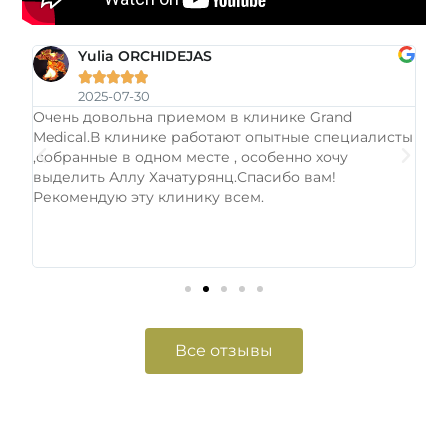
Yulia ORCHIDEJAS





2025-07-30
Очень довольна приемом в клинике Grand
Оч
Medical.В клинике работают опытные специалисты
сп
,собранные в одном месте , особенно хочу
мн
м.
выделить Аллу Хачатурянц.Спасибо вам!
пр
.
Рекомендую эту клинику всем.
Вс
за
сю
бы
Все отзывы