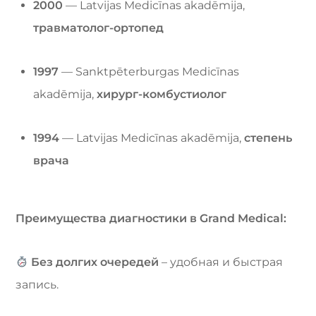
2000
— Latvijas Medicīnas akadēmija,
травматолог-ортопед
1997
— Sanktpēterburgas Medicīnas
akadēmija,
хирург-комбустиолог
1994
— Latvijas Medicīnas akadēmija,
степень
врача
Преимущества диагностики в Grand Medical:
Без долгих очередей
– удобная и быстрая
запись.