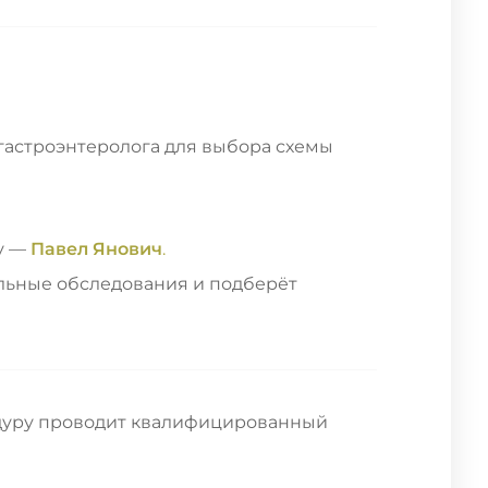
гастроэнтеролога для выбора схемы
гу —
Павел Янович
.
льные обследования и подберёт
едуру проводит квалифицированный