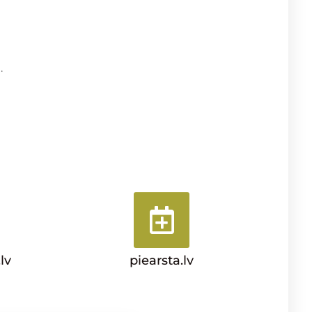
.
lv
piearsta.lv