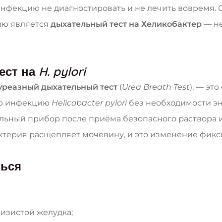
инфекцию не диагностировать и не лечить вовремя.
ию является
дыхательный тест на Хеликобактер
— не
ест на
H. pylori
уреазный дыхательный тест
(
Urea Breath Test
), — эт
ую инфекцию
Helicobacter pylori
без необходимости эн
альный прибор после приёма безопасного раствора 
актерия расщепляет мочевину, и это изменение фикс
ться
лизистой желудка;