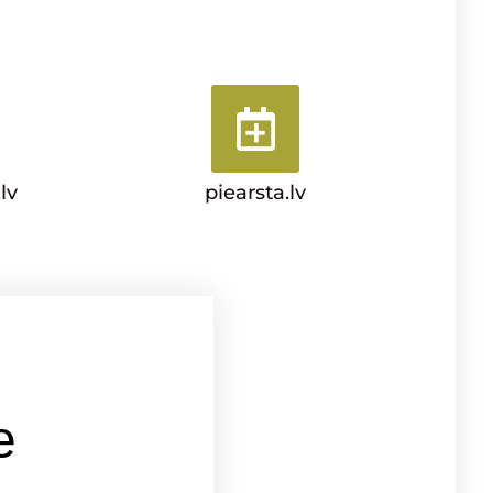
lv
piearsta.lv
е